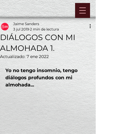
Jaime Sanders
3 jul 2019
2 min de lectura
DIÁLOGOS CON MI
ALMOHADA 1.
Actualizado:
7 ene 2022
Yo no tengo insomnio, tengo 
diálogos profundos con mi 
almohada...