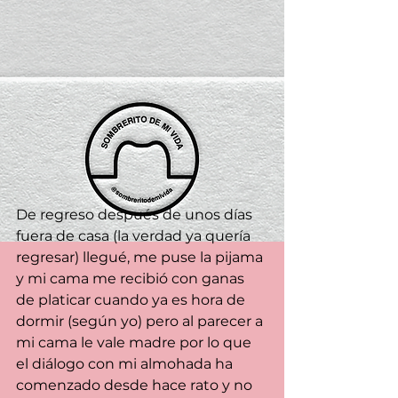
De regreso después de unos días 
fuera de casa (la verdad ya quería 
regresar) llegué, me puse la pijama 
y mi cama me recibió con ganas 
de platicar cuando ya es hora de 
dormir (según yo) pero al parecer a 
mi cama le vale madre por lo que 
el diálogo con mi almohada ha 
comenzado desde hace rato y no 