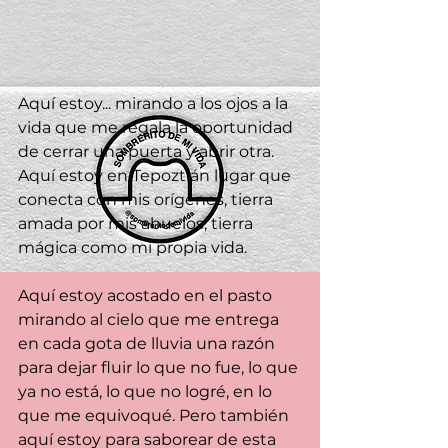
Aquí estoy... mirando a los ojos a la 
vida que me regala la oportunidad 
de cerrar una puerta y abrir otra. 
Aquí estoy en Tepoztlán lugar que 
conecta con mis orígenes, tierra 
amada por mis abuelos, tierra 
mágica como mi propia vida. 
Aquí estoy acostado en el pasto 
mirando al cielo que me entrega 
en cada gota de lluvia una razón 
para dejar fluir lo que no fue, lo que 
ya no está, lo que no logré, en lo 
que me equivoqué. Pero también 
aquí estoy para saborear de esta 