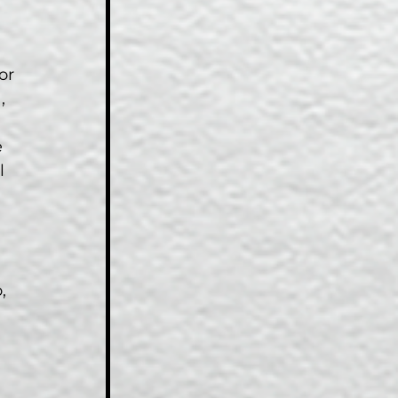
 
or 
, 
 
l 
 
, 
 