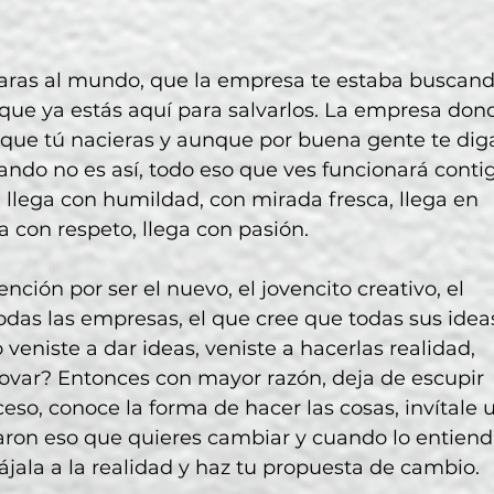
aras al mundo, que la empresa te estaba buscand
que ya estás aquí para salvarlos. La empresa don
 que tú nacieras y aunque por buena gente te dig
ndo no es así, todo eso que ves funcionará conti
o, llega con humildad, con mirada fresca, llega en 
ga con respeto, llega con pasión.
nción por ser el nuevo, el jovencito creativo, el 
das las empresas, el que cree que todas sus idea
eniste a dar ideas, veniste a hacerlas realidad, 
ovar? Entonces con mayor razón, deja de escupir 
ceso, conoce la forma de hacer las cosas, invítale 
earon eso que quieres cambiar y cuando lo entiend
ájala a la realidad y haz tu propuesta de cambio.