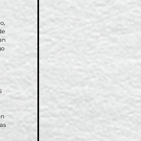
o, 
de 
an 
go 
s 
un 
as 