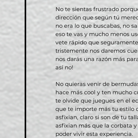
No te sientas frustrado porqu
dirección que según tú merec
no era lo que buscabas, no sa
eso te vas y mucho menos uses 
vete rápido que seguramente s
tristemente nos daremos cuen
nos darás una razón más para 
así no!
No quieras venir de bermudas 
hace más cool y ten mucho cui
te olvide que juegues en el e
que te importe más tu estilo d
asfixian, claro si son de tu t
asfixian más que la corbata y
poder vivir esta experiencia.