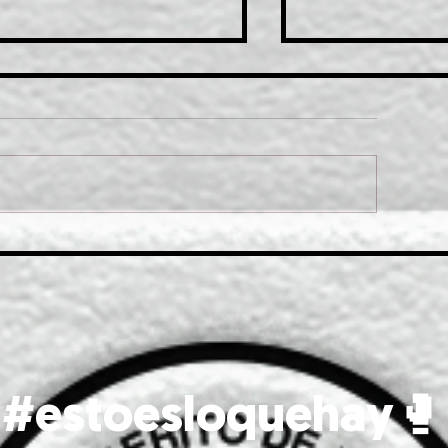
 LOS VIEJITOS.
¿Y LAS FORMA
#estoesloquehay🥊