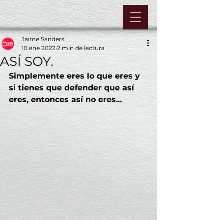
Jaime Sanders
10 ene 2022
2 min de lectura
ASÍ SOY.
Simplemente eres lo que eres y 
si tienes que defender que así 
eres, entonces así no eres...